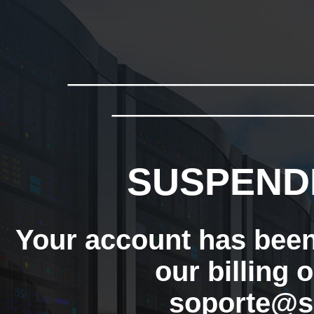
_______________
_____________
SUSPEND
Your account has bee
our billing 
soporte@s