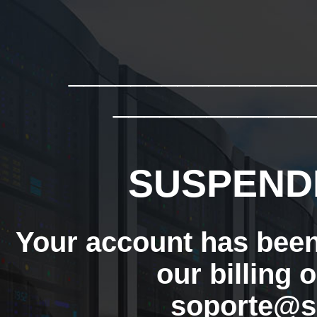
_______________
_____________
SUSPEND
Your account has bee
our billing 
soporte@s