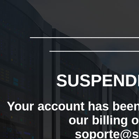
_______________
_____________
SUSPEND
Your account has bee
our billing 
soporte@s