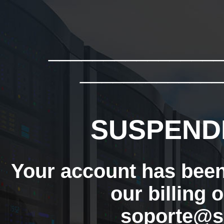
_______________
_____________
SUSPEND
Your account has bee
our billing 
soporte@s