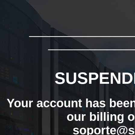
_______________
_____________
SUSPEND
Your account has bee
our billing 
soporte@s