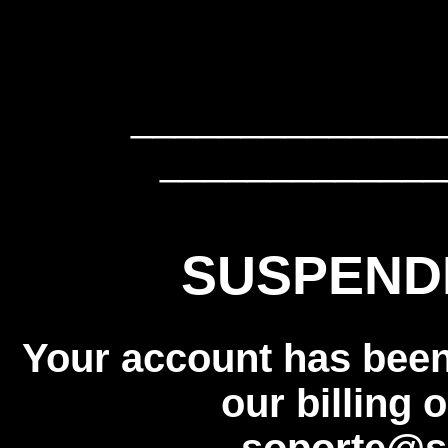
______________
_____________
SUSPEND
Your account has bee
our billing 