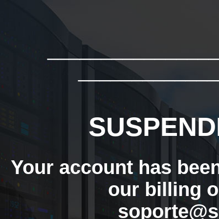
_______________
_____________
SUSPEND
Your account has bee
our billing 
soporte@s