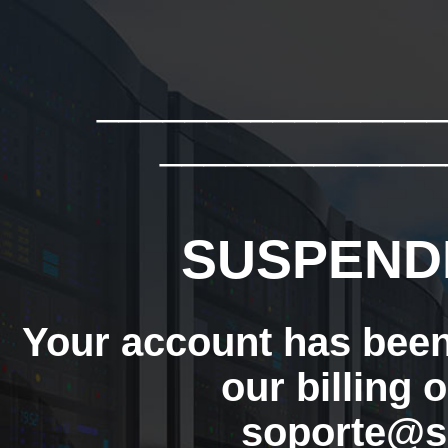
_______________
_____________
SUSPEND
Your account has bee
our billing 
soporte@s