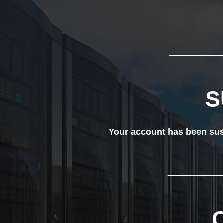
___________
S
Your account has been susp
____________