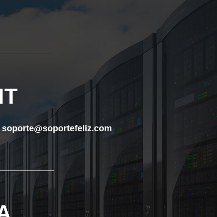
____________
NT
t
soporte@soportefeliz.com
_____________
A