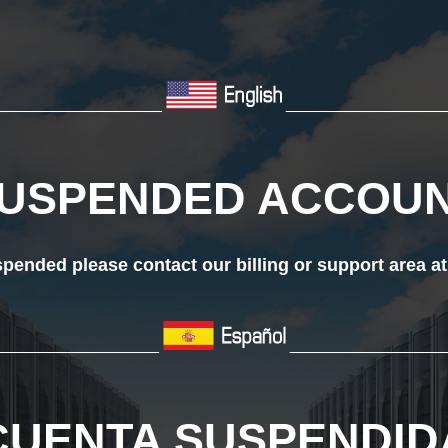
___________________
__________________
USPENDED ACCOU
ended please contact our billing or support area a
__________________
_________________
CUENTA SUSPENDID